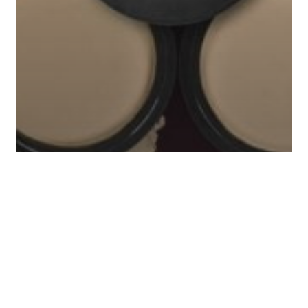
Cosmetics
FARMASi Event
3 Langkah Mudah Untuk
Dapatkan Base Yang Sempurna