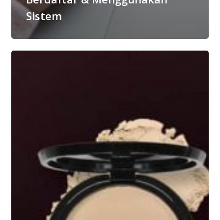
Sistem
3
Langkah
Mudah
Untuk
Dapatkan
Base
Yang
Sempurna