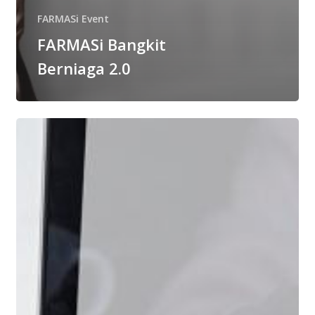
FARMASi Event
FARMASi Bangkit
Berniaga 2.0
Langkah-
langkah
untuk
Berdaftar
&
Menggunakan
Sistem